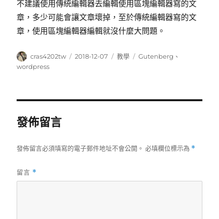
不建議使用傳統編輯器去編輯使用區塊編輯器寫的文
章，多少可能會讓文章壞掉，至於傳統編輯器寫的文
章，使用區塊編輯器編輯就沒什麼大問題。
作
發
分
標
cras4202tw
2018-12-07
教學
Gutenberg
、
者
佈
類
籤
wordpress
日
期:
發佈留言
發佈留言必須填寫的電子郵件地址不會公開。
必填欄位標示為
*
留言
*