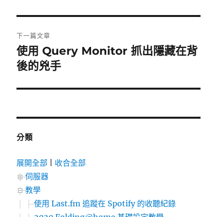
一
導
篇
覽
文
下一篇文章
章:
使用 Query Monitor 抓出隱藏在背
下
一
後的兇手
篇
文
章:
分類
展開全部
|
收合全部
伺服器
教學
使用 Last.fm 追蹤在 Spotify 的收聽紀錄