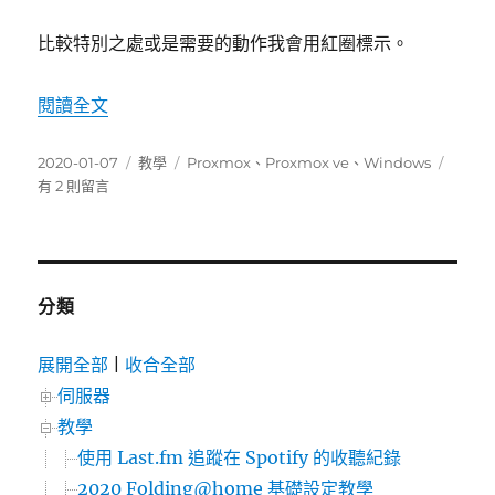
比較特別之處或是需要的動作我會用紅圈標示。
〈在 Proxmox VE 中安裝 Windows 系統的正
閱讀全文
發
分
標
在
2020-01-07
教學
Proxmox
、
Proxmox ve
、
Windows
佈
類
籤
〈在
有 2 則留言
日
Prox
期:
VE
中
安
裝
分類
Wind
系
展開全部
|
收合全部
統
伺服器
的
正
教學
確
使用 Last.fm 追蹤在 Spotify 的收聽紀錄
姿
2020 Folding@home 基礎設定教學
勢〉