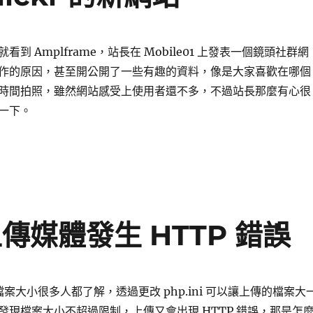
到 Amplframe，站長在 Mobile01 上發表一個鏡頭社群網
作的原因，甚至開公開了一些有趣的資料，像是大家喜歡在哪個
時間拍照，雖然網站感受上使用者還不多，不過站長那麼有心很
一下。
rame 類似 Flickr 的新網站〉
 上傳媒體發生 HTTP 錯誤
上傳檔案大小很多人都了解，透過更改 php.ini 可以讓上傳的檔案大
發現檔案大小不超過限制，上傳又會出現 HTTP 錯誤，那是怎