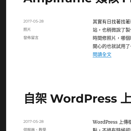
發
2017-05-28
其實有日找著找著就看
佈
分
照片
站，也稍微說了製
日
類
在
發佈留言
時間修照片，哪個
期:
〈Amplframe
開心的也就試用了
類
〈Amplf
閱讀全文
似
Flickr
的
新
網
站〉
自架 WordPress
發
2017-05-28
WordPress 
佈
分
伺服器
、
教學
點，不過有時候卻