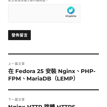
新文章使用電子郵件通知我。
文
上一篇文章
章
在 Fedora 25 安裝 Nginx、PHP-
上
一
FPM、MariaDB（LEMP）
導
篇
覽
文
章:
下一篇文章
下