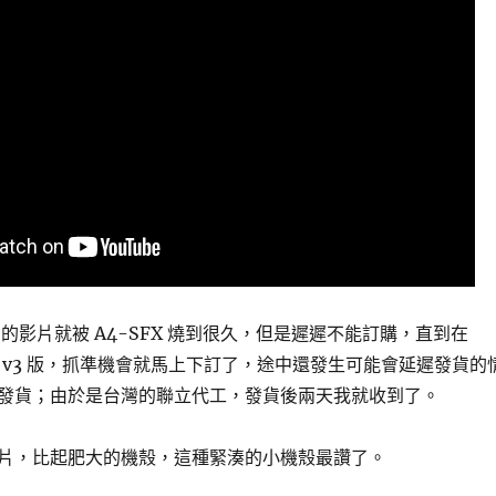
s 拍的影片就被 A4-SFX 燒到很久，但是遲遲不能訂購，直到在
 v3 版，抓準機會就馬上下訂了，途中還發生可能會延遲發貨的
發貨；由於是台灣的聯立代工，發貨後兩天我就收到了。
片，比起肥大的機殼，這種緊湊的小機殼最讚了。