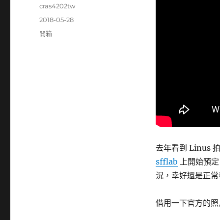
作
cras4202tw
者
發
2018-05-28
佈
分
開箱
日
類
期:
去年看到 Linu
sfflab
上開始預定
況，幸好還是正常
借用一下官方的照