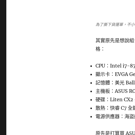
為了撕下貨運單，不小
其實原先是想說組
格：
CPU：Intel i7-8
顯示卡：EVGA GeFo
記憶體：美光 Ballis
主機板：ASUS ROG
硬碟：Liten CX2 
散熱：快睿 C7 全
電源供應器：海盜船
原先是打算買 ASUS