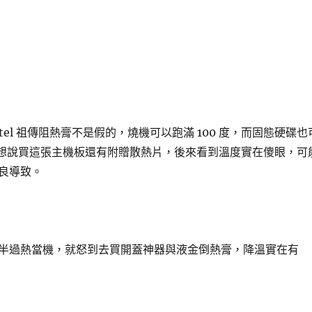
tel 祖傳阻熱膏不是假的，燒機可以跑滿 100 度，而固態硬碟也
原先想說買這張主機板還有附贈散熱片，後來看到溫度實在傻眼，可
良導致。
半過熱當機，就怒到去買開蓋神器與液金倒熱膏，降溫實在有