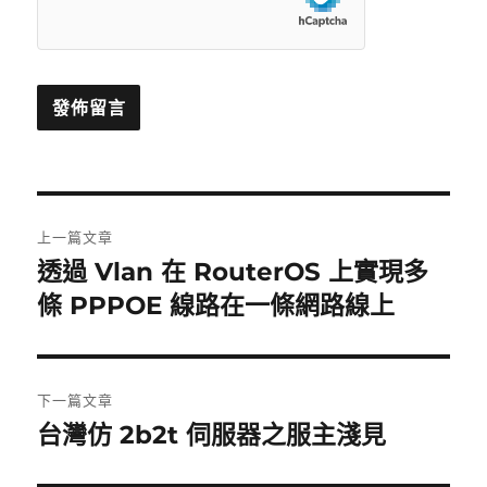
文
上一篇文章
章
透過 Vlan 在 RouterOS 上實現多
上
一
條 PPPOE 線路在一條網路線上
導
篇
覽
文
章:
下一篇文章
台灣仿 2b2t 伺服器之服主淺見
下
一