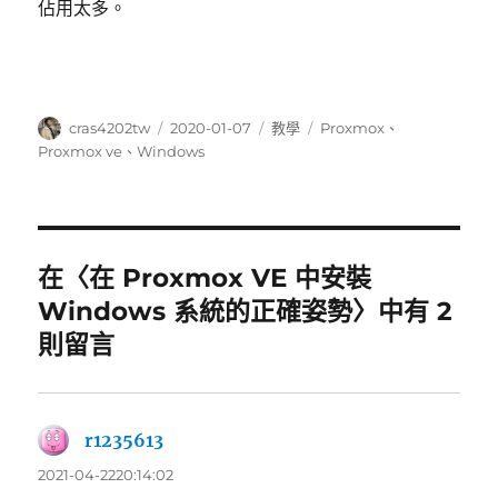
佔用太多。
作
發
分
標
cras4202tw
2020-01-07
教學
Proxmox
、
者
佈
類
籤
Proxmox ve
、
Windows
日
期:
在〈在 Proxmox VE 中安裝
Windows 系統的正確姿勢〉中有 2
則留言
r1235613
表
示:
2021-04-2220:14:02