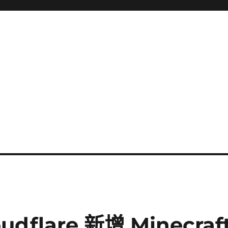
udflare 新增 Minecraf