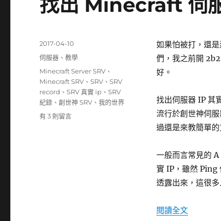
找出 Minecraft 
Minecraft
SRV
紀
錄〉
發
2017-04-10
如果怕被打，還是
佈
分
伺服器
、
教學
們，我之前開 2b
日
類
標
Minecraft Server SRV
、
好。
期:
籤
Minecraft SRV
、
SRV
、
SRV
record
、
SRV 真實 ip
、
SRV
找出伺服器 IP 其
紀錄
、
創世神 SRV
、
我的世界
流行於創世神伺服器
在
有 3 則留言
〈找
過還是來教簡單的方
出
Minecraft
一般而言常見的 A 與
伺
服
實 IP，雖然 Pi
器
透露出來，這很多
真
實
IP〉
〈找出 Mi
閱讀全文
中