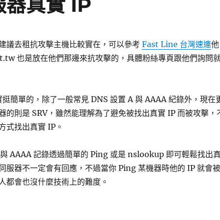
伺服器真實 IP
建議去租抗攻擊主機比較實在，可以參考
Fast Line 台灣速連
他
2t.tw 也是放在他們那邊來抗攻擊的，具體粉絲專頁跟他們詢問
實挺簡單的，除了一般常見 DNS 設置 A 與 AAAA 紀錄外，現在
的則是 SRV，雖然能理解為了避免被找出真實 IP 而被攻擊，
式找出真實 IP。
 AAAA 記錄透過簡單的 Ping 或是 nslookup 即可輕鬆找出
ng 伺服器不一定會有回應，不過當你 Ping 某機器時他的 IP 就會
人都會也沒什麼技術上的難度。
necraft 伺服器真實 IP〉