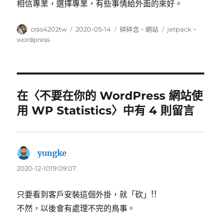
相信專業，選擇專業，有些事情給外面的來好。
作
發
分
標
cras4202tw
2020-05-14
碎碎念
、
網站
jetpack
、
者
佈
類
籤
wordpress
日
期:
在〈不要在你的 WordPress 網站使
用 WP Statistics〉中有 4 則留言
yungke
表
示:
2020-12-1019:09:07
只要看到客戶安裝這個外掛，就「砍」!!
不然，以後會有處理不完的鳥事。