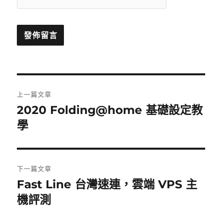
文
上一篇文章
章
2020 Folding@home 基礎設定教
上
一
學
導
篇
覽
文
章:
下一篇文章
Fast Line 台灣速連，雲端 VPS 主
下
一
機評測
篇