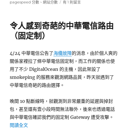
佈
類
籤
在
pagespeed 分數
、
網站分數
有 1 則留言
日
〈Google
期:
PageSpeed
分
令人感到奇葩的中華電信路由
數
害
（固定制）
死
人〉
中
4/24 中華電信公告了
海纜故障
的消息，由於個人爽的
關係家裡拉了條中華電信固定制，而工作的關係也使
用了不少 DigitalOcean 的主機，因此架設了
smokeping 的服務來觀測網路品質，昨天就遇到了
中華電信奇葩的路由選擇。
晚間 10 點斷線時，就觀測到非常嚴重的延遲與掉封
包，甚至還有壹小段時間無法聯外，後來也透過電話
與中華電信確認我們的固定制 Gateway 遭受攻擊。
〈令人感到奇葩的中華電信路由（固定制）〉
閱讀全文