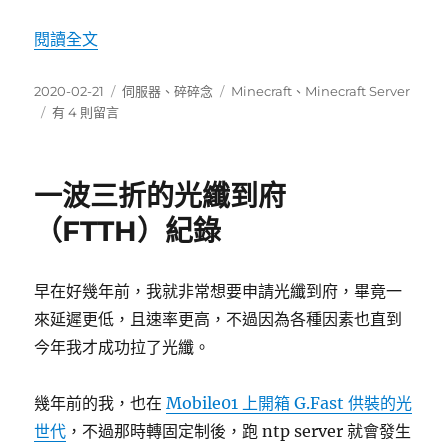
〈台灣仿 2b2t 伺服器之服主淺見〉
閱讀全文
發
分
標
2020-02-21
伺服器
、
碎碎念
Minecraft
、
Minecraft Server
佈
在
類
籤
有 4 則留言
日
〈台
期:
灣
仿
一波三折的光纖到府
2b2t
伺
（FTTH）紀錄
服
器
之
早在好幾年前，我就非常想要申請光纖到府，畢竟一
服
來延遲更低，且速率更高，不過因為各種因素也直到
主
淺
今年我才成功拉了光纖。
見〉
中
幾年前的我，也在
Mobile01 上開箱 G.Fast 供裝的光
世代
，不過那時轉固定制後，跑 ntp server 就會發生