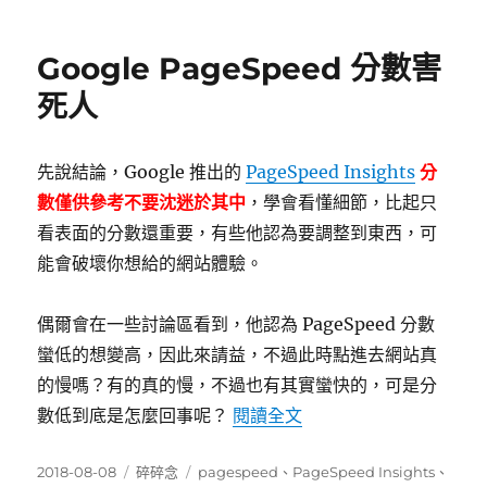
期:
討
JS
Google PageSpeed 分數害
對
於
死人
web.dev
分
數
先說結論，Google 推出的
PageSpeed Insights
分
的
數僅供參考不要沈迷於其中
，學會看懂細節，比起只
影
響〉
看表面的分數還重要，有些他認為要調整到東西，可
中
能會破壞你想給的網站體驗。
偶爾會在一些討論區看到，他認為 PageSpeed 分數
蠻低的想變高，因此來請益，不過此時點進去網站真
的慢嗎？有的真的慢，不過也有其實蠻快的，可是分
〈Google PageSpe
數低到底是怎麼回事呢？
閱讀全文
發
分
標
2018-08-08
碎碎念
pagespeed
、
PageSpeed Insights
、