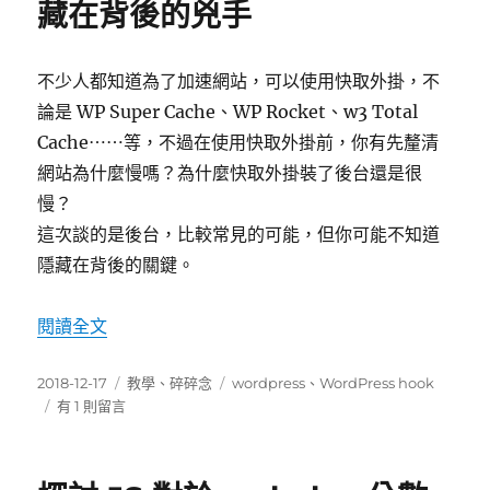
藏在背後的兇手
丹〉
中
不少人都知道為了加速網站，可以使用快取外掛，不
論是 WP Super Cache、WP Rocket、w3 Total
Cache⋯⋯等，不過在使用快取外掛前，你有先釐清
網站為什麼慢嗎？為什麼快取外掛裝了後台還是很
慢？
這次談的是後台，比較常見的可能，但你可能不知道
隱藏在背後的關鍵。
〈使用 Query Monitor 抓出隱藏在背後的兇手〉
閱讀全文
發
分
標
2018-12-17
教學
、
碎碎念
wordpress
、
WordPress hook
佈
在
類
籤
有 1 則留言
日
〈使
期:
用
Query