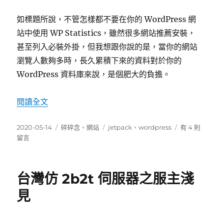
如標題所說，不管怎樣都不要在你的 WordPress 網
站中使用 WP Statistics，雖然很多網站推薦安裝，
甚至列入必裝外掛，但我想跟你說的是，當你的網站
瀏覽人數夠多時，長久累積下來的資料對於你的
WordPress 資料庫來說，是個肥大的負擔。
〈不要在你的 WordPress 網站使用 WP Statisti
閱讀全文
發
分
標
在
2020-05-14
碎碎念
、
網站
jetpack
、
wordpress
有 4 則
佈
類
籤
〈不
留言
日
要
期:
在
你
台灣仿 2b2t 伺服器之服主淺
的
WordPress
見
網
站
使