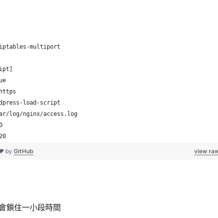
iptables-multiport
ipt]
ue
https
dpress-load-script
ar/log/nginx/access.log
0
20
 ❤ by
GitHub
view ra
會鎖住一小段時間