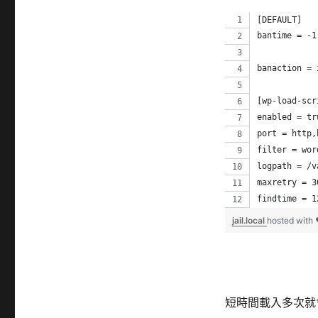
[DEFAULT]
bantime = -1
banaction = 
[wp-load-scr
enabled = tr
port = http,
filter = wor
logpath = /v
maxretry = 3
findtime = 1
jail.local
hosted with
短時間載入多次就