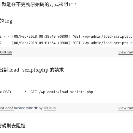
ban 就能在不更動原始碼的方式來阻止。
 log
2 - - [08/Feb/2018:08:38:40 +0800] "GET /wp-admin/load-scripts.p
2 - - [08/Feb/2018:09:01:54 +0800] "GET /wp-admin/load-scripts.p
GitHub
view ra
出對 load-scripts.php 的請求
<HOST> - - .* "GET /wp-admin/load-scripts.php
ipt.conf
hosted with ❤ by
GitHub
view ra
上新增規則去阻擋