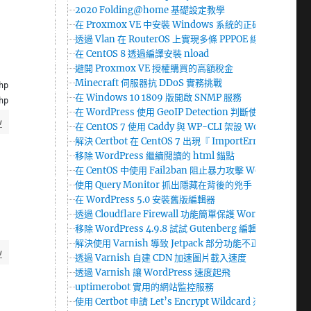
2020 Folding@home 基礎設定教學
在 Proxmox VE 中安裝 Windows 系統的正確姿勢
透過 Vlan 在 RouterOS 上實現多條 PPPOE 線路在一條
在 CentOS 8 透過編譯安裝 nload
避開 Proxmox VE 授權購買的高額稅金
Minecraft 伺服器抗 DDoS 實務挑戰
hp HTTP/1.1" 404 571 "-" "Mozilla/5.0 (Macintosh; Intel Mac OS X
在 Windows 10 1809 版開啟 SNMP 服務
hp?dsada HTTP/1.1" 404 571 "-" "Mozilla/5.0 (Macintosh; Intel Ma
在 WordPress 使用 GeoIP Detection 判斷使用者國
w
在 CentOS 7 使用 Caddy 與 WP-CLI 架設 WordPress 網
解決 Certbot 在 CentOS 7 出現『 ImportError: ‘pyOpenSSL’
移除 WordPress 繼續閱讀的 html 錨點
在 CentOS 中使用 Fail2ban 阻止暴力攻擊 WordPress
使用 Query Monitor 抓出隱藏在背後的兇手
在 WordPress 5.0 安裝舊版編輯器
透過 Cloudflare Firewall 功能簡單保護 WordPress 網站
移除 WordPress 4.9.8 試試 Gutenberg 編輯器的提示
解決使用 Varnish 導致 Jetpack 部分功能不正常運作
w
透過 Varnish 自建 CDN 加速圖片載入速度
透過 Varnish 讓 WordPress 速度起飛
uptimerobot 實用的網站監控服務
使用 Certbot 申請 Let’s Encrypt Wildcard 憑證