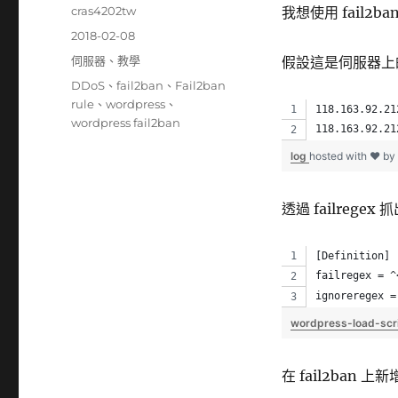
作
cras4202tw
我想使用 fail2
者
發
2018-02-08
佈
分
伺服器
、
教學
假設這是伺服器上的
日
類
標
DDoS
、
fail2ban
、
Fail2ban
期:
籤
rule
、
wordpress
、
118.163.92.21
wordpress fail2ban
118.163.92.21
log
hosted with ❤ by
透過 failregex 抓
[Definition]
failregex = ^
ignoreregex =
wordpress-load-scr
在 fail2ban 