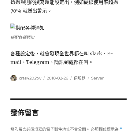
透過規則的撰寫還能設定出，例如硬碟使用率超過
70% 就送出警示。
搭配各種通知
各種設定後，就會發現全世界都在叫 slack、E-
mail、Telegram、簡訊到處都在叫。
作
發
分
標
cras4202tw
2018-02-26
伺服器
Server
者
佈
類
籤
日
期:
發佈留言
發佈留言必須填寫的電子郵件地址不會公開。
必填欄位標示為
*