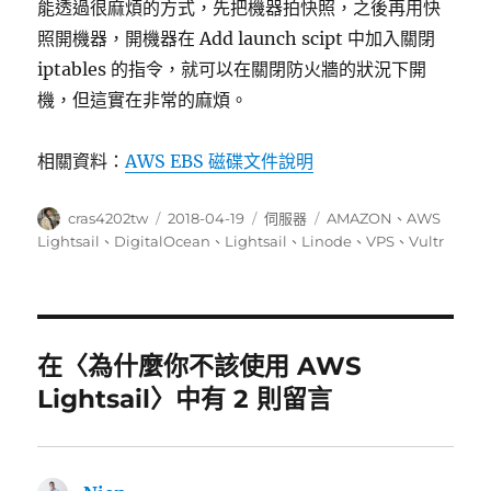
能透過很麻煩的方式，先把機器拍快照，之後再用快
照開機器，開機器在 Add launch scipt 中加入關閉
iptables 的指令，就可以在關閉防火牆的狀況下開
機，但這實在非常的麻煩。
相關資料：
AWS EBS 磁碟文件說明
作
發
分
標
cras4202tw
2018-04-19
伺服器
AMAZON
、
AWS
者
佈
類
籤
Lightsail
、
DigitalOcean
、
Lightsail
、
Linode
、
VPS
、
Vultr
日
期:
在〈為什麼你不該使用 AWS
Lightsail〉中有 2 則留言