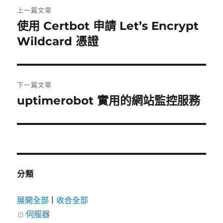
文
上一篇文章
章
使用 Certbot 申請 Let’s Encrypt
上
一
Wildcard 憑證
導
篇
覽
文
章:
下一篇文章
uptimerobot 實用的網站監控服務
下
一
篇
文
章:
分類
展開全部
|
收合全部
伺服器