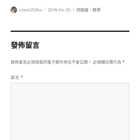
作
發
分
cras4202tw
2018-04-20
伺服器
、
教學
者
佈
類
日
期:
發佈留言
發佈留言必須填寫的電子郵件地址不會公開。
必填欄位標示為
*
留言
*