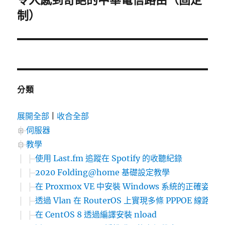
令人感到奇葩的中華電信路由（固定
一
制）
篇
文
章:
分類
展開全部
|
收合全部
伺服器
教學
使用 Last.fm 追蹤在 Spotify 的收聽紀錄
2020 Folding@home 基礎設定教學
在 Proxmox VE 中安裝 Windows 系統的正確姿勢
透過 Vlan 在 RouterOS 上實現多條 PPPOE 線
在 CentOS 8 透過編譯安裝 nload