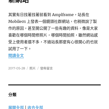
新網站
中
其實有日找著找著就看到 Amplframe，站長在
Mobile01 上發表一個鏡頭社群網站，也稍微說了製
作的原因，甚至開公開了一些有趣的資料，像是大家
喜歡在哪個時間修照片，哪個時間拍照，雖然網站感
受上使用者還不多，不過站長那麼有心很開心的也就
試用了一下。
〈Amplframe 類似 Flickr 的新網站〉
閱讀全文
發
分
在
2017-05-28
照片
發佈留言
佈
類
〈Amplframe
日
類
期:
似
Flickr
的
分類
新
網
展開全部
|
收合全部
站〉