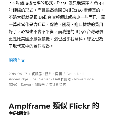
2.5 吋熱插拔硬碟的形式，R240 就只能選擇 4 顆 3.5
吋硬碟的形式，而且雖然美國 Dell R240 蠻便宜的，
不過大概就是跟 Dell 台灣報價比起來少一些而已，算
一算就當作是含運費、保險、關稅、進口檢驗的費用
好了，心裡也不會不平衡，而我選的 R340 台灣報價
更是比美國原廠報價低，這也出乎我意料，總之也為
了取代家中的舊伺服器。
〈Dell PowerEdge R340 開箱〉
閱讀全文
發
分
標
2019-04-27
伺服器
、
照片
、
開箱
Dell
、
Dell
佈
類
籤
PowerEdge
、
Dell Server
、
Dell 伺服器
、
PowerEdge
日
在
R340
、
Server
、
伺服器
有 5 則留言
期:
〈Dell
PowerEdge
R340
Amplframe 類似 Flickr 的
開
箱〉