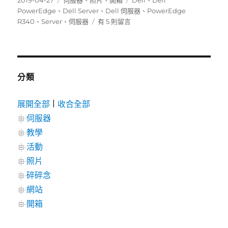
2019-04-27
伺服器
、
照片
、
開箱
Dell
、
Dell
佈
類
籤
PowerEdge
、
Dell Server
、
Dell 伺服器
、
PowerEdge
日
在
R340
、
Server
、
伺服器
有 5 則留言
期:
〈Dell
PowerEdge
R340
開
箱〉
分類
中
展開全部
|
收合全部
伺服器
教學
活動
照片
碎碎念
網站
開箱