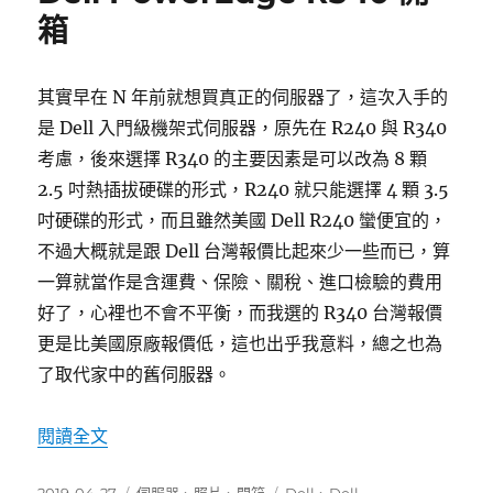
中
箱
其實早在 N 年前就想買真正的伺服器了，這次入手的
是 Dell 入門級機架式伺服器，原先在 R240 與 R340
考慮，後來選擇 R340 的主要因素是可以改為 8 顆
2.5 吋熱插拔硬碟的形式，R240 就只能選擇 4 顆 3.5
吋硬碟的形式，而且雖然美國 Dell R240 蠻便宜的，
不過大概就是跟 Dell 台灣報價比起來少一些而已，算
一算就當作是含運費、保險、關稅、進口檢驗的費用
好了，心裡也不會不平衡，而我選的 R340 台灣報價
更是比美國原廠報價低，這也出乎我意料，總之也為
了取代家中的舊伺服器。
〈Dell PowerEdge R340 開箱〉
閱讀全文
發
分
標