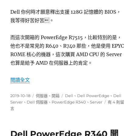
Dell 你何時才願意釋出支援 128G 記憶體的 BIOS，
我等得好苦好苦。
而這次開箱的 PowerEdge R7515，比較特別的是，
他也不是常見的 R640、R740 那些，他是使用 EPYC
ROME 核心的機器，這次購買 AMD CPU 的 Server
也算是給予 AMD 在伺服器上的肯定。
〈Dell PowerEdge R7515 開箱〉
閱讀全文
發
分
標
2019-10-18
伺服器
、
開箱
Dell
、
Dell PowerEdge
、
Dell
佈
類
籤
在
Server
、
Dell 伺服器
、
PowerEdge R340
、
Server
有 4 則留
日
〈Dell
言
期:
PowerEdge
R7515
開
Dell PowerEdge R340 開
箱〉