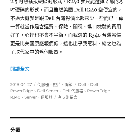
2.5 吋熱插拔硬碟的形式，R240 就只能選擇 4 顆 3.5
吋硬碟的形式，而且雖然美國 Dell R240 蠻便宜的，
不過大概就是跟 Dell 台灣報價比起來少一些而已，算
一算就當作是含運費、保險、關稅、進口檢驗的費用
好了，心裡也不會不平衡，而我選的 R340 台灣報價
更是比美國原廠報價低，這也出乎我意料，總之也為
了取代家中的舊伺服器。
〈Dell PowerEdge R340 開箱〉
閱讀全文
發
分
標
2019-04-27
伺服器
、
照片
、
開箱
Dell
、
Dell
佈
類
籤
PowerEdge
、
Dell Server
、
Dell 伺服器
、
PowerEdge
日
在
R340
、
Server
、
伺服器
有 5 則留言
期:
〈Dell
PowerEdge
R340
開
箱〉
分類
中