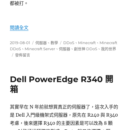
都被打。
〈Minecraft 伺服器抗 DDoS 實務挑戰〉
閱讀全文
發
分
標
2019-08-01
伺服器
、
教學
DDoS
、
Minecraft
、
Minecraft
佈
類
籤
DDoS
、
Minecraft Server
、
伺服器
、
創世神 DDoS
、
我的世界
日
在
發佈留言
期:
〈Minecraft
伺
服
Dell PowerEdge R340 開
器
抗
箱
DDoS
實
務
其實早在 N 年前就想買真正的伺服器了，這次入手的
挑
是 Dell 入門級機架式伺服器，原先在 R240 與 R340
戰〉
考慮，後來選擇 R340 的主要因素是可以改為 8 顆