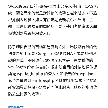
『
WordPress 目前已經是世界上最多人使用的 CMS 系
ImportError:
統，隨之而來的就是對於他的攻擊也越來越多，不過
‘pyOpenSSL
module
根據個人經驗，如果有在定期更新核心、外掛、主
missing
題，其實比較常見的問題反而是，
使用者的密碼太弱
required
被猜測到導致網站被入侵。
functionality
Try
upgrading
除了確保自己的密碼難易度夠之外，比較常看到的做
to
法會是加上像是 Google reCAPTCHA，或是其他驗
v0.14
or
證的方式，不過你有想過嗎？駭客是不需要對你的
newer.
wp-login.php 做嘗試，很多驗證用的外掛也僅能保
』〉
護從 wp-login.php 的登入，如果走的是 wp-json
甚至是單純對 xmlrpc.php 不斷的發出請求，持續消
耗資源導致網站不堪負荷而停止服務，透過外掛也難
防這些討厭的攻擊。
〈在 CentOS 中使用 Fail2ban 阻止暴力攻擊 Wo
閱讀全文