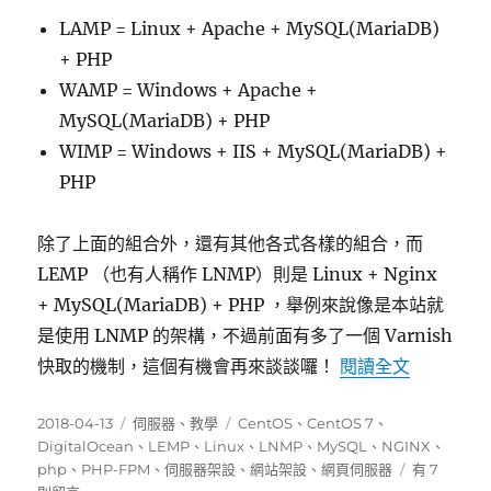
LAMP = Linux + Apache + MySQL(MariaDB)
+ PHP
WAMP = Windows + Apache +
MySQL(MariaDB) + PHP
WIMP = Windows + IIS + MySQL(MariaDB) +
PHP
除了上面的組合外，還有其他各式各樣的組合，而
LEMP （也有人稱作 LNMP）則是 Linux + Nginx
+ MySQL(MariaDB) + PHP ，舉例來說像是本站就
是使用 LNMP 的架構，不過前面有多了一個 Varnish
〈在 Cent
快取的機制，這個有機會再來談談囉！
閱讀全文
發
分
標
2018-04-13
伺服器
、
教學
CentOS
、
CentOS 7
、
佈
類
籤
DigitalOcean
、
LEMP
、
Linux
、
LNMP
、
MySQL
、
NGINX
、
日
在
php
、
PHP-FPM
、
伺服器架設
、
網站架設
、
網頁伺服器
有 7
期:
〈在