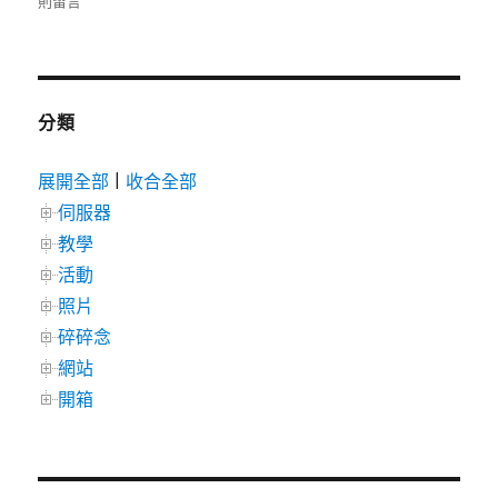
則留言
CentOS
7
安
裝
Nginx、
分類
PHP
7、
展開全部
|
收合全部
MySQL（L
伺服器
使
用
教學
DigitalOc
活動
中
照片
碎碎念
網站
開箱