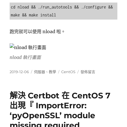
cd nload && ./run_autotools && ./configure && 
make && make install
跑完就可以使用 nload 啦。
nload 執行畫面
發
分
標
在
2019-12-06
伺服器
、
教學
CentOS
發佈留言
佈
類
籤
〈在
日
CentOS
期:
8
解決 Certbot 在 CentOS 7
透
過
出現『 ImportError:
編
‘pyOpenSSL’ module
譯
安
missing required
裝