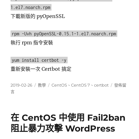
1.el7.noarch.rpm
下載新版的 pyOpenSSL
rpm -Uvh pyOpenSSL-0.15.1-1.el7.noarch.rpm
執行 rpm 指令安裝
yum install certbot -y
重新安裝一次 Certbot 搞定
發
分
標
在
2019-02-26
教學
CentOS
、
CentOS 7
、
certbot
發佈留
佈
類
籤
〈解
言
日
決
期:
Certbot
在
在 CentOS 中使用 Fail2ban
CentOS
7
阻止暴力攻擊 WordPress
出
現