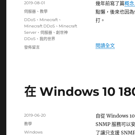
稅
發
2019-08-01
幾年前寫了篇
概念
金〉
佈
分
伺服器
、
教學
點懶，後來也因為
日
類
標
DDoS
、
Minecraft
、
打。
期:
籤
Minecraft DDoS
、
Minecraft
Server
、
伺服器
、
創世神
DDoS
、
我的世界
〈Minec
閱讀全文
在
發佈留言
〈Minecraft
伺
服
器
抗
DDoS
在 Windows 10 
實
務
挑
戰〉
發
2019-06-20
自從 Windows 
佈
分
教學
SNMP 服務可
日
類
標
Windows
了讓只支援 SN
期: