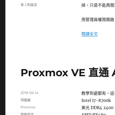
籤
在
有 2 則留言
掉，只是不能再簡
〈在
Windows
用管理員權限開啟 P
10
1809
版
〈在 Win
閱讀全文
開
啟
SNMP
服
務〉
中
Proxmox VE 直通 
發
2019-06-14
教學到處都有，這
佈
分
伺服器
Intel i7-8700k
日
類
標
Proxmox
美光 DDR4 2400 
期:
籤
在
發佈留言
AMD RX580