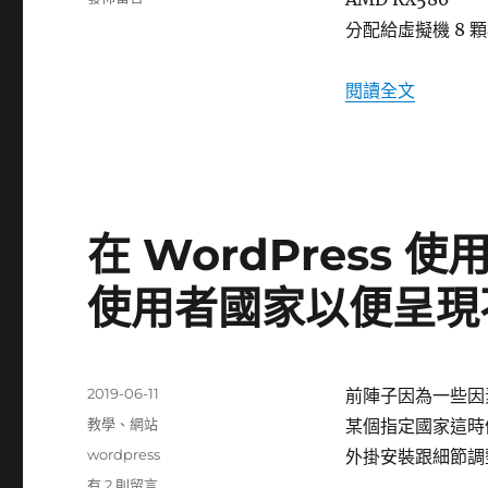
〈Proxmox
分配給虛擬機 8 顆核
VE
直
通
〈Proxm
閱讀全文
AMD
RX580〉
在 WordPress 使用
使用者國家以便呈現
發
2019-06-11
前陣子因為一些因
佈
分
教學
、
網站
某個指定國家這時
日
類
標
wordpress
外掛安裝跟細節調
期:
籤
在
有 2 則留言