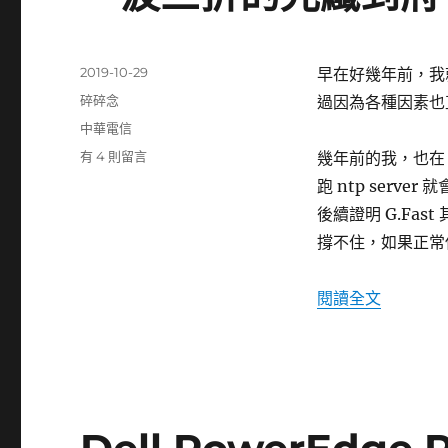
發
2019-10-29
早在好幾年前，我
佈
分
碎碎念
過因為各種因素也
日
類
標
中華電信
期:
籤
在
有 4 則留言
幾年前的我，也
〈一
跑 ntp serv
波
後續證明 G.Fast
三
折
撐不住，如果正常
的
光
〈一波三
閱讀全文
纖
到
府
（FTTH）
紀
錄〉
中