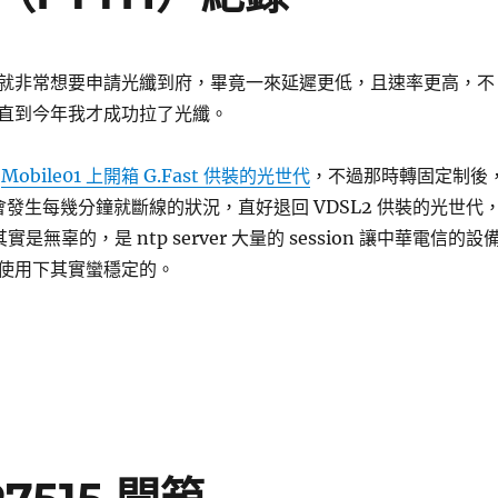
就非常想要申請光纖到府，畢竟一來延遲更低，且速率更高，不
直到今年我才成功拉了光纖。
在
Mobile01 上開箱 G.Fast 供裝的光世代
，不過那時轉固定制後
er 就會發生每幾分鐘就斷線的狀況，直好退回 VDSL2 供裝的光世代
 其實是無辜的，是 ntp server 大量的 session 讓中華電信的設
使用下其實蠻穩定的。
折的光纖到府（FTTH）紀錄〉