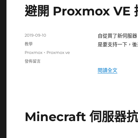
避開 Proxmox 
發
2019-09-10
自從買了新伺服器，並
佈
分
教學
是要支持一下，後
日
類
標
Proxmox
、
Proxmox ve
期:
籤
在
發佈留言
〈避
〈避開 P
閱讀全文
開
Proxmox
VE
授
權
購
Minecraft 伺服器
買
的
高
額