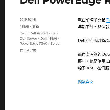
Dell PowerEdge 
發
2019-10-18
就在前陣子開箱
D
佈
分
伺服器
、
開箱
年都不到，整個就
日
類
標
Dell
、
Dell PowerEdge
、
期:
籤
Dell Server
、
Dell 伺服器
、
Dell 你何時才願
PowerEdge R340
、
Server
在
有 4 則留言
而這次開箱的 Pow
〈Dell
PowerEdge
那些，他是使用 EPY
R7515
給予 AMD 在伺
開
箱〉
中
〈Dell P
閱讀全文