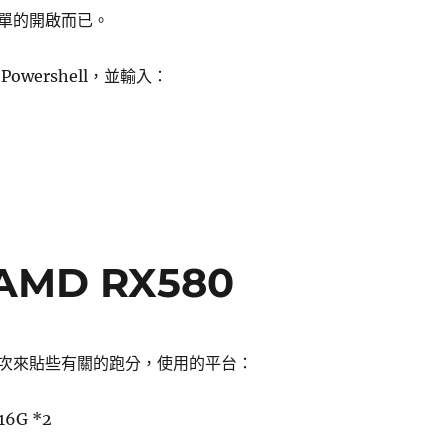
單的開啟而已。
owershell，並輸入：
dows 10 1809 版開啟 SNMP 服務〉
AMD RX580
次來貼些有關的跑分，使用的平台：
16G *2